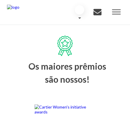
Os maiores prêmios
são nossos!