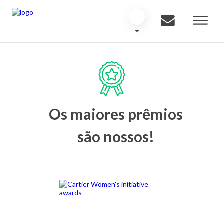
Os maiores prêmios
são nossos!