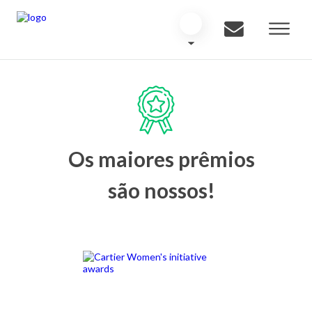
Os maiores prêmios
são nossos!