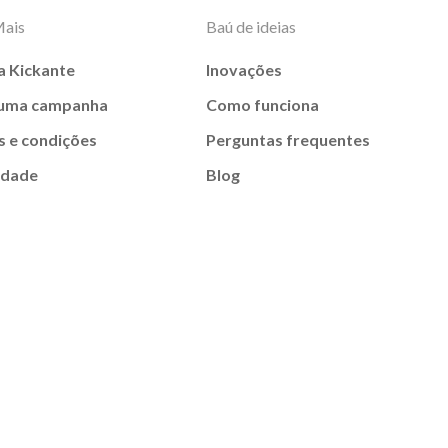
Mais
Baú de ideias
a Kickante
Inovações
 uma campanha
Como funciona
 e condições
Perguntas frequentes
idade
Blog