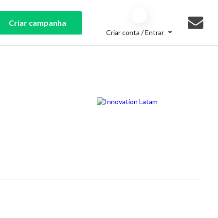
Criar campanha
Criar conta / Entrar