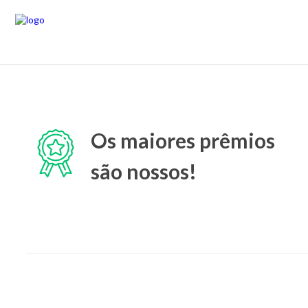
Os maiores prêmios
são nossos!