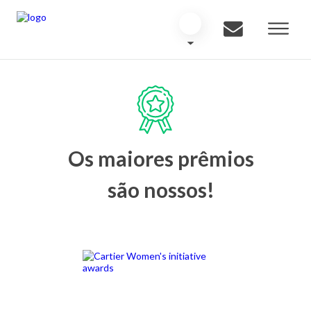
Os maiores prêmios
são nossos!