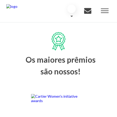
Os maiores prêmios
são nossos!