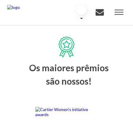
Os maiores prêmios
são nossos!