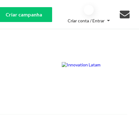
Criar campanha
Criar conta / Entrar