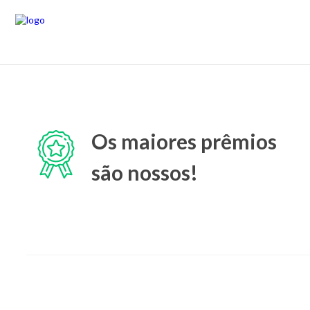
Os maiores prêmios
são nossos!