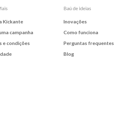
Mais
Baú de ideias
a Kickante
Inovações
 uma campanha
Como funciona
 e condições
Perguntas frequentes
idade
Blog