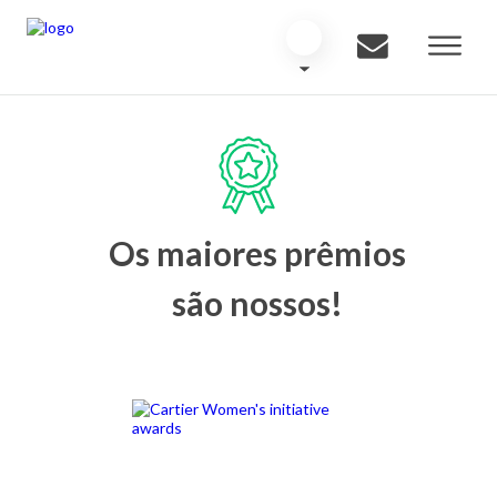
Os maiores prêmios
são nossos!