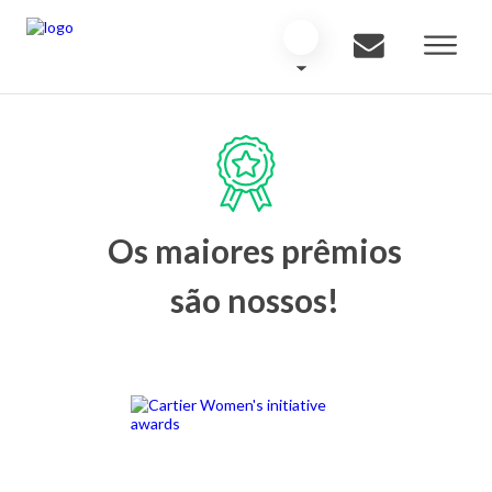
Os maiores prêmios
são nossos!