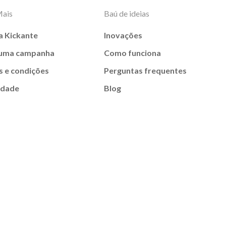
Mais
Baú de ideias
a Kickante
Inovações
 uma campanha
Como funciona
 e condições
Perguntas frequentes
idade
Blog