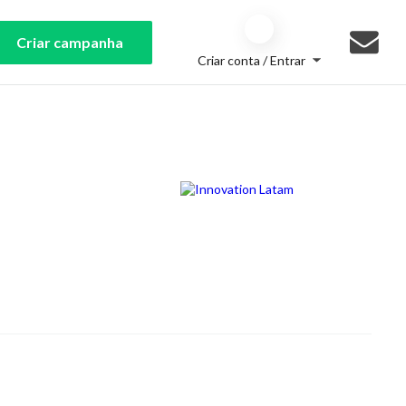
Criar campanha
Criar conta / Entrar