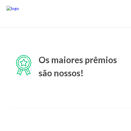
Os maiores prêmios
são nossos!