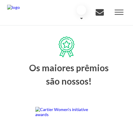
Os maiores prêmios
são nossos!