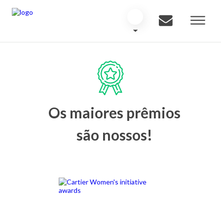
Os maiores prêmios
são nossos!