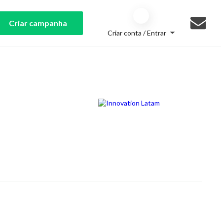
Criar campanha
Criar conta / Entrar