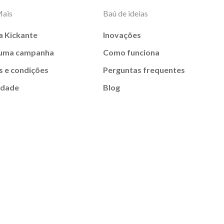
Mais
Baú de ideias
a Kickante
Inovações
 uma campanha
Como funciona
 e condições
Perguntas frequentes
idade
Blog