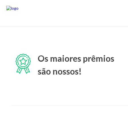
Os maiores prêmios
são nossos!