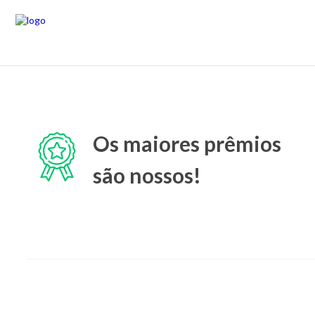
Os maiores prêmios
são nossos!