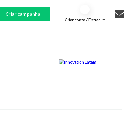
Criar campanha
Criar conta / Entrar