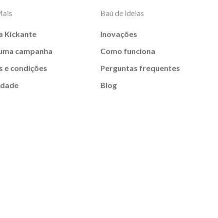
Mais
Baú de ideias
a Kickante
Inovações
 uma campanha
Como funciona
 e condições
Perguntas frequentes
idade
Blog