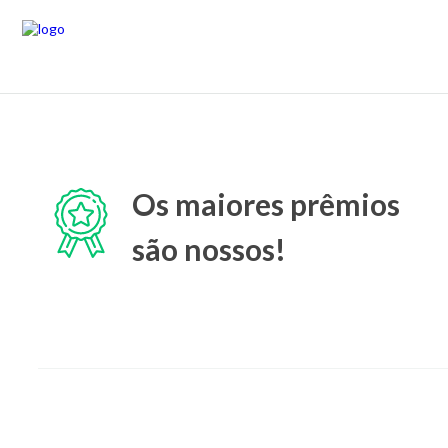
Os maiores prêmios
são nossos!