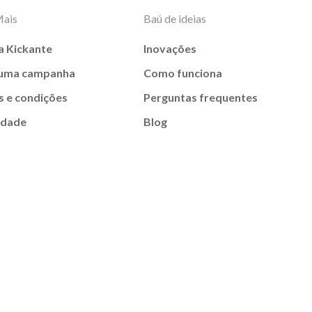
Mais
Baú de ideias
a Kickante
Inovações
 uma campanha
Como funciona
 e condições
Perguntas frequentes
idade
Blog