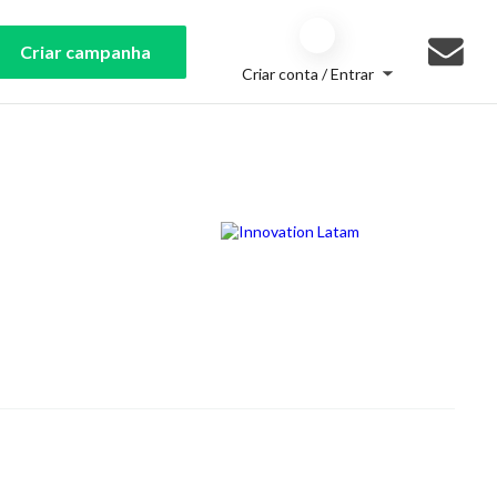
Criar campanha
Criar conta / Entrar