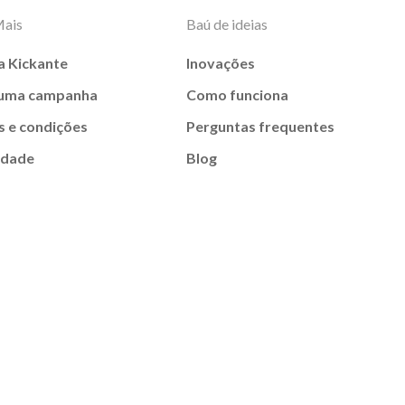
Mais
Baú de ideias
a Kickante
Inovações
 uma campanha
Como funciona
 e condições
Perguntas frequentes
idade
Blog