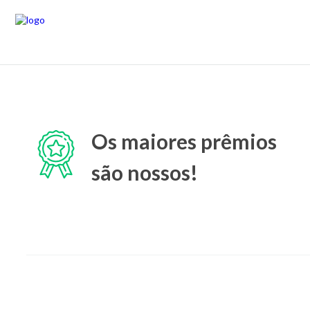
Os maiores prêmios
são nossos!