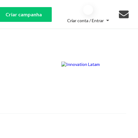
Criar campanha
Criar conta / Entrar