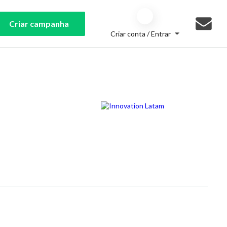
Criar campanha
Criar conta / Entrar