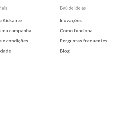
Mais
Baú de ideias
a Kickante
Inovações
 uma campanha
Como funciona
 e condições
Perguntas frequentes
idade
Blog