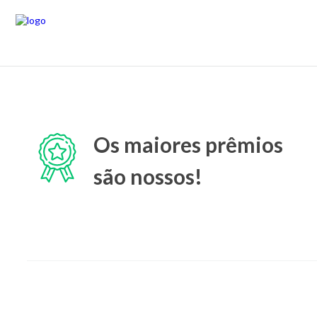
Os maiores prêmios
são nossos!