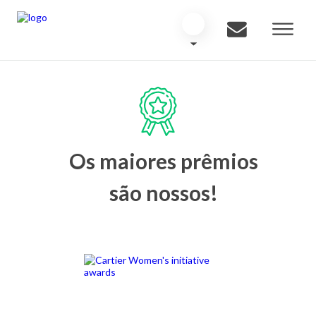
Os maiores prêmios
são nossos!