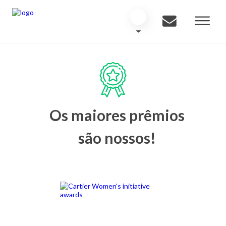
Os maiores prêmios
são nossos!