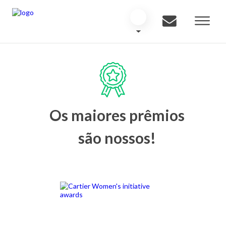
Os maiores prêmios
são nossos!