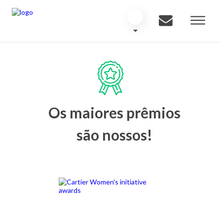
Os maiores prêmios
são nossos!