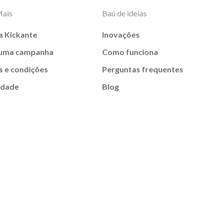
Mais
Baú de ideias
a Kickante
Inovações
 uma campanha
Como funciona
 e condições
Perguntas frequentes
idade
Blog