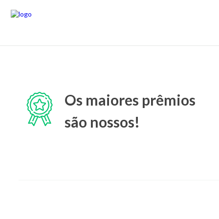
Os maiores prêmios
são nossos!