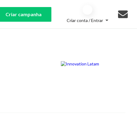
Criar campanha
Criar conta / Entrar