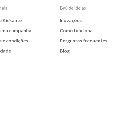
Mais
Baú de ideias
a Kickante
Inovações
 uma campanha
Como funciona
 e condições
Perguntas frequentes
idade
Blog