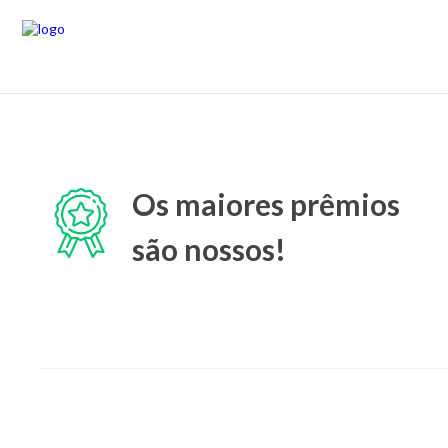
Os maiores prêmios
são nossos!