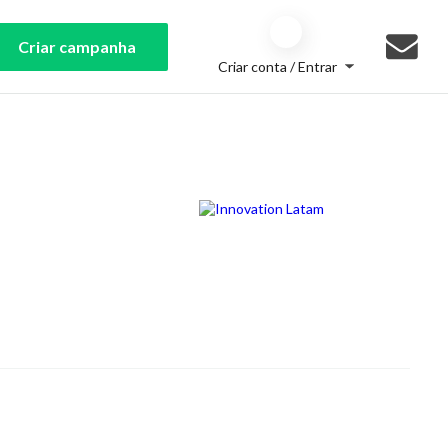
Criar campanha
Criar conta / Entrar