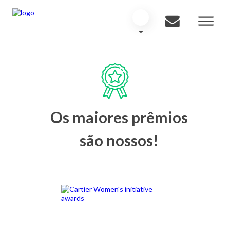
Os maiores prêmios
são nossos!