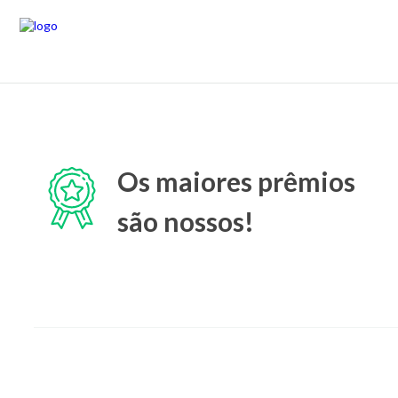
Os maiores prêmios
são nossos!