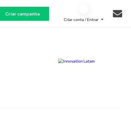
Criar campanha
Criar conta / Entrar