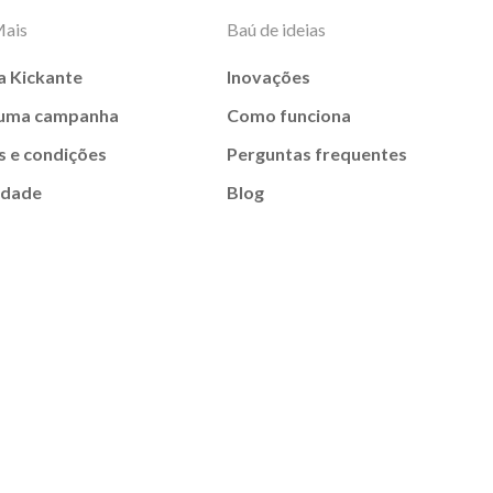
Mais
Baú de ideias
a Kickante
Inovações
 uma campanha
Como funciona
 e condições
Perguntas frequentes
idade
Blog