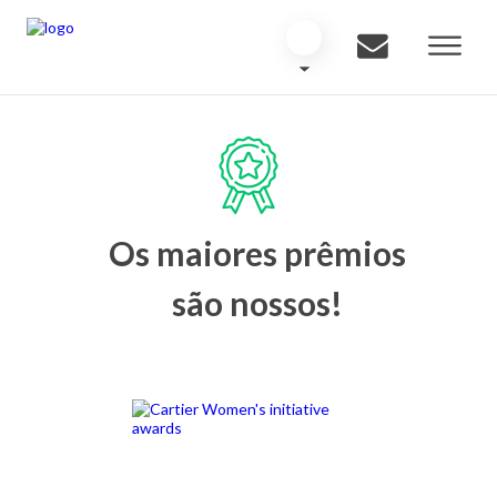
Os maiores prêmios
são nossos!