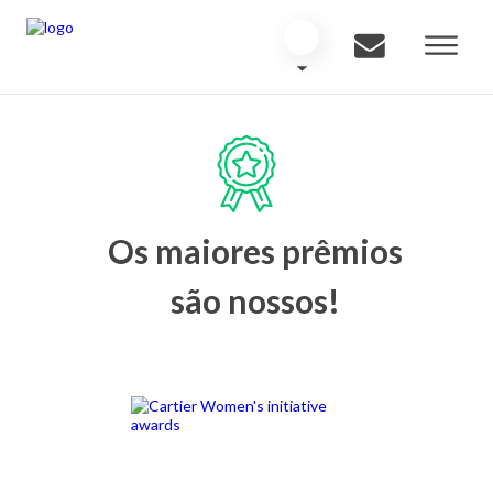
Os maiores prêmios
são nossos!