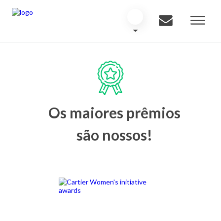
Os maiores prêmios
são nossos!