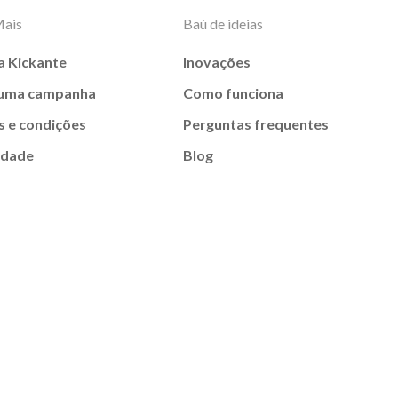
Mais
Baú de ideias
a Kickante
Inovações
 uma campanha
Como funciona
 e condições
Perguntas frequentes
idade
Blog