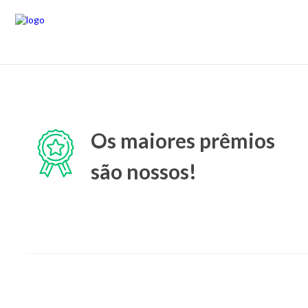
Os maiores prêmios
são nossos!