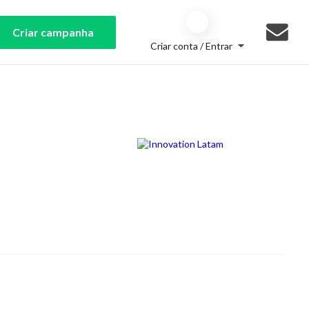
Criar campanha
Criar conta / Entrar