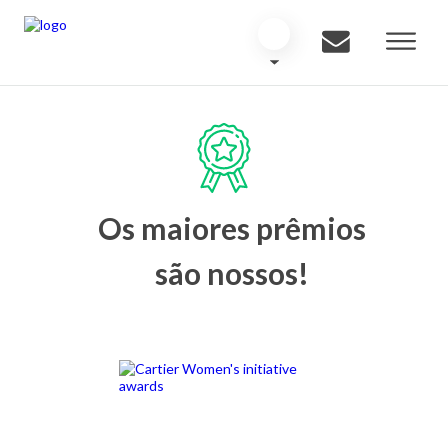
Os maiores prêmios
são nossos!