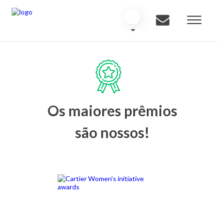
Os maiores prêmios
são nossos!