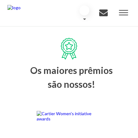
Os maiores prêmios
são nossos!