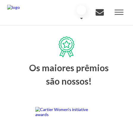
Os maiores prêmios
são nossos!