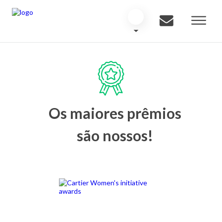
Os maiores prêmios
são nossos!