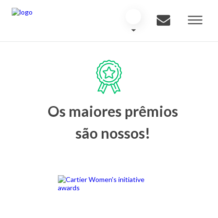
Os maiores prêmios
são nossos!