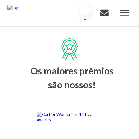
Os maiores prêmios
são nossos!