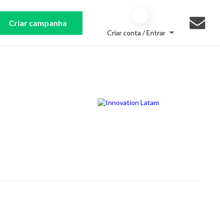
Criar campanha
Criar conta / Entrar