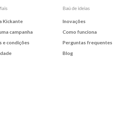
Mais
Baú de ideias
a Kickante
Inovações
 uma campanha
Como funciona
 e condições
Perguntas frequentes
idade
Blog