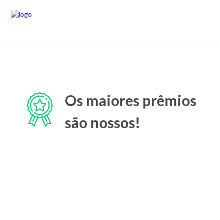
Os maiores prêmios
são nossos!