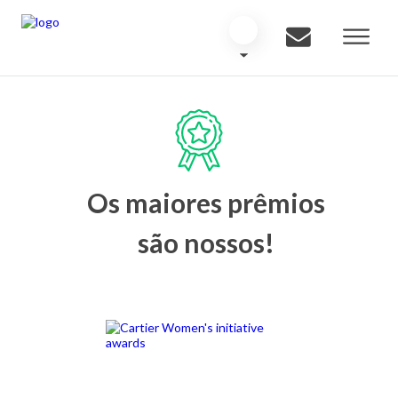
Os maiores prêmios
são nossos!