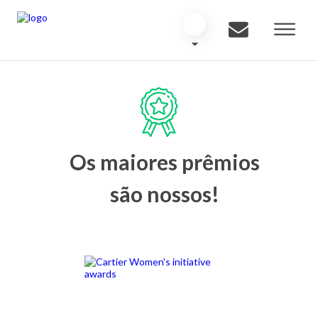
Os maiores prêmios
são nossos!