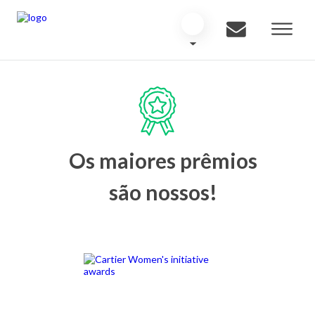
Os maiores prêmios
são nossos!