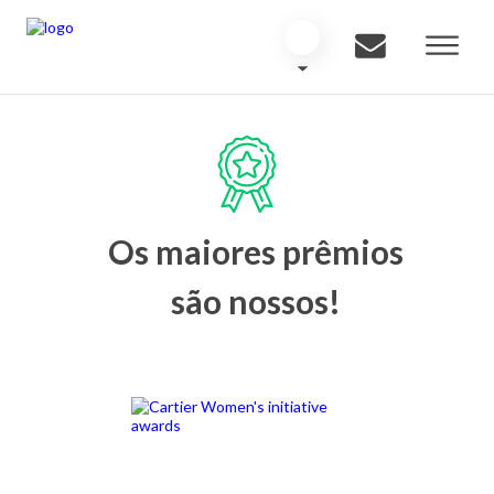
Os maiores prêmios
são nossos!