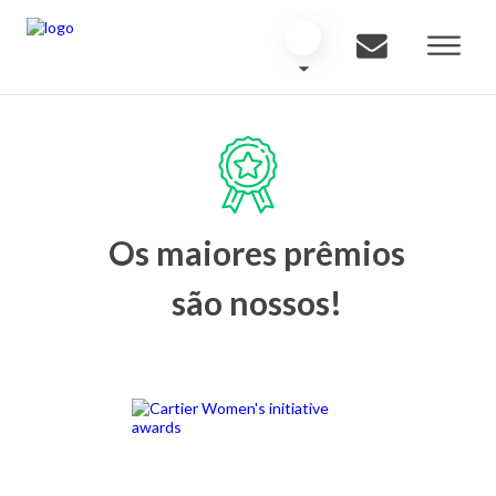
Os maiores prêmios
são nossos!