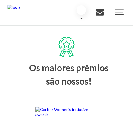
Os maiores prêmios
são nossos!