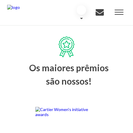
Os maiores prêmios
são nossos!