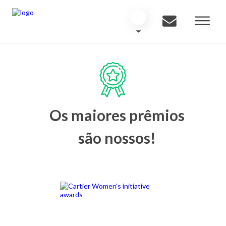
Os maiores prêmios
são nossos!