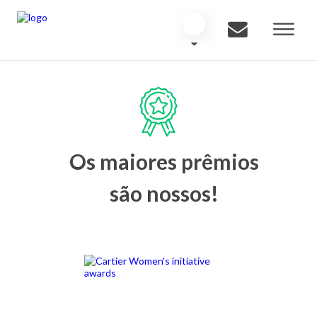
Os maiores prêmios
são nossos!