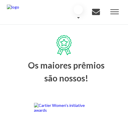
Os maiores prêmios
são nossos!