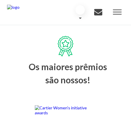
Os maiores prêmios
são nossos!