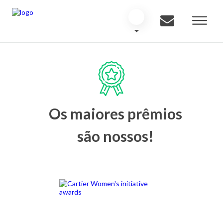
Os maiores prêmios
são nossos!